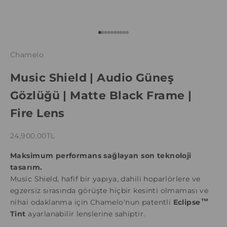
1 ögesine git
2 ögesine git
3 ögesine git
4 ögesine git
5 ögesine git
6 ögesine git
7 ögesine git
8 ögesine git
9 ögesine git
10 ögesine git
Chamelo
Music Shield | Audio Güneş
Gözlüğü | Matte Black Frame |
Fire Lens
İndirimli fiyat
24,900.00TL
Maksimum performans sağlayan son teknoloji
tasarım.
Music Shield, hafif bir yapıya, dahili hoparlörlere ve
egzersiz sırasında görüşte hiçbir kesinti olmaması ve
nihai odaklanma için Chamelo'nun patentli
Eclipse
™
Tint
ayarlanabilir lenslerine sahiptir.