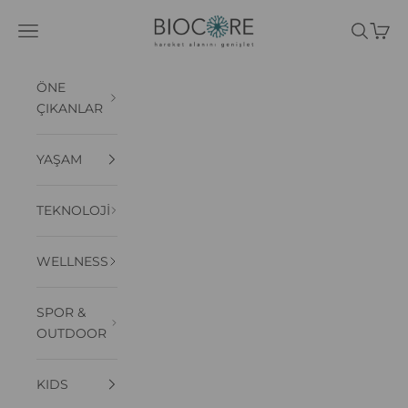
İçeriğe geç
BIOCORE
Menü
Ara
Sepet
ÖNE
ÇIKANLAR
YAŞAM
TEKNOLOJİ
WELLNESS
SPOR &
OUTDOOR
KIDS