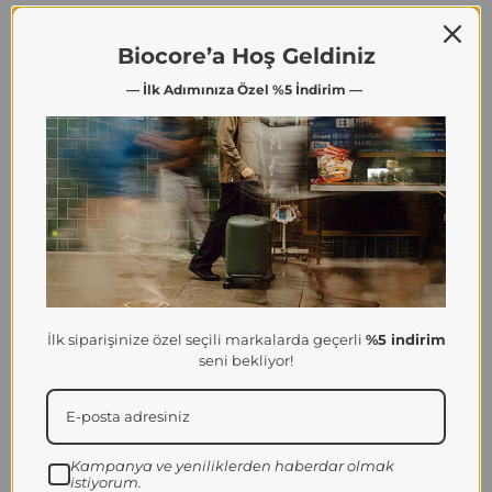
Biocore’a Hoş Geldiniz
Kristal netliğinde açık kulak sesi
— İlk Adımınıza Özel %5 İndirim —
Kulaklıkları unutun, Music Shield ile çevrenizden
haberdar olurken en sevdiğiniz müziğin keyfini
çıkarabilir veya gizli hoparlörlerle aramaları
yanıtlayabilirsiniz.
İlk siparişinize özel seçili markalarda geçerli
%5 indirim
seni bekliyor!
Kampanya ve yeniliklerden haberdar olmak
istiyorum.