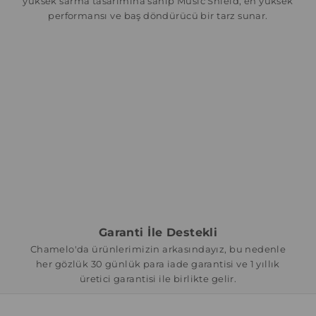
yüksek sarma tasarımına sahip Music Shield, en yüksek
performansı ve baş döndürücü bir tarz sunar.
Garanti İle Destekli
Chamelo'da ürünlerimizin arkasındayız, bu nedenle
her gözlük 30 günlük para iade garantisi ve 1 yıllık
üretici garantisi ile birlikte gelir.