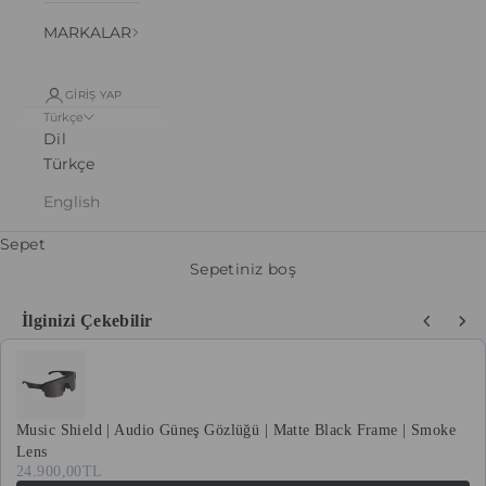
MARKALAR
GIRIŞ YAP
Türkçe
Dil
Türkçe
English
Sepet
Sepetiniz boş
İlginizi Çekebilir
Use the Previous and Next buttons to navigate through product recommenda
Music Shield | Audio Güneş Gözlüğü | Matte Black Frame | Smoke
Lens
24.900,00TL